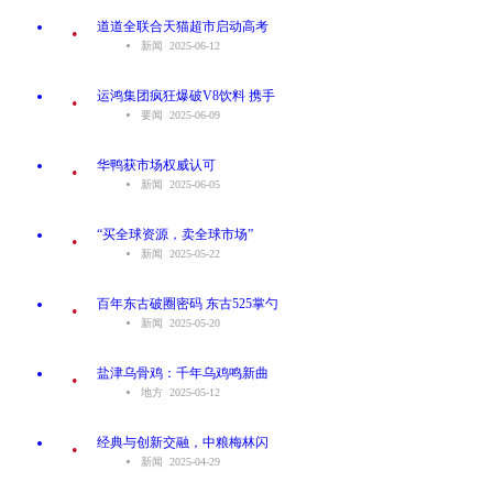
.
道道全联合天猫超市启动高考
新闻 2025-06-12
.
运鸿集团疯狂爆破V8饮料 携手
要闻 2025-06-09
.
华鸭获市场权威认可
新闻 2025-06-05
.
“买全球资源，卖全球市场”
新闻 2025-05-22
.
百年东古破圈密码 东古525掌勺
新闻 2025-05-20
.
盐津乌骨鸡：千年乌鸡鸣新曲
地方 2025-05-12
.
经典与创新交融，中粮梅林闪
新闻 2025-04-29