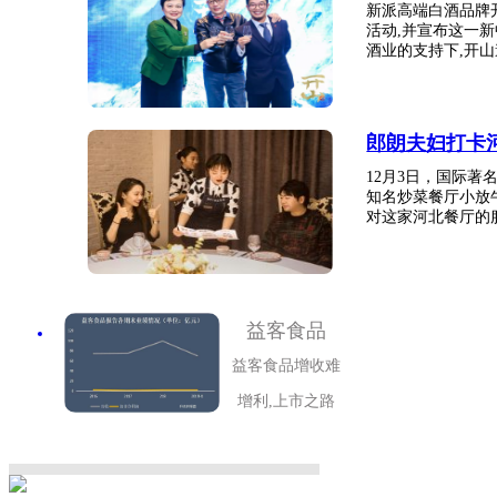
新派高端白酒品牌
活动,并宣布这一
酒业的支持下,开山邀
郎朗夫妇打卡
12月3日，国际
知名炒菜餐厅小放
对这家河北餐厅的服
益客食品
益客食品增收难
增利,上市之路