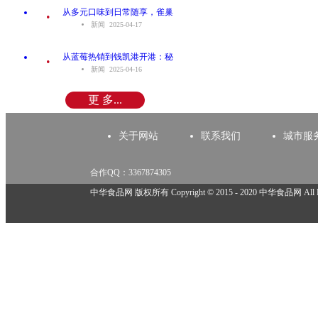
.
从多元口味到日常随享，雀巢
新闻 2025-04-17
.
从蓝莓热销到钱凯港开港：秘
新闻 2025-04-16
更 多...
关于网站
联系我们
城市服
合作QQ：3367874305
举报邮箱：918825737@qq.com
中华食品网 版权所有 Copyright © 2015 - 2020 中华食品网 All Rig