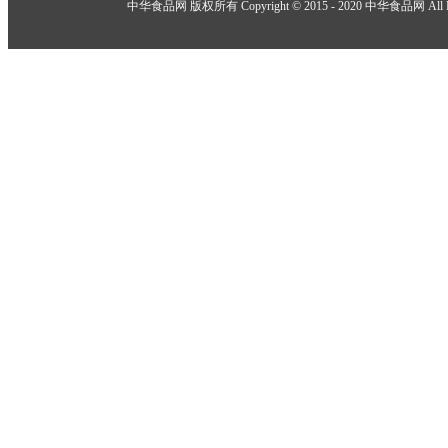
举报邮箱：918825737@qq.com
中华食品网 版权所有 Copyright © 2015 - 2020 中华食品网 All Rig