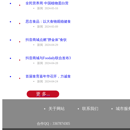
.
全民营养周·中国植物蛋白营
新闻 2024-05-16
.
思念食品：以大食物观稳健食
新闻 2024-05-09
.
抖音商城点燃“胖金体”食饮
新闻 2024-04-29
.
抖音商城与Foodaily联合发布3
新闻 2024-04-28
.
首届食育嘉年华召开，力诚食
新闻 2024-04-24
更 多...
关于网站
联系我们
城市服
合作QQ：3367874305