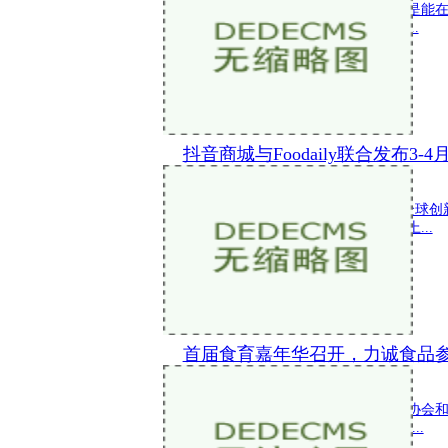
春夏季节交接之际，众多食饮品牌总是能
食材，为食饮流量单品增加有趣味的...
抖音商城与Foodaily联合发布3-
新闻 2024-04-28 19:15:46
每日新品报告是Foodaily研究院基于全
报告，通过对月度乃至年度全球市场上...
首届食育嘉年华召开，力诚食品
新闻 2024-04-24 11:58:06
春回大地，童趣满园由中国副食流通协会
于4月20日在北京开幕。 力诚 食品 参...