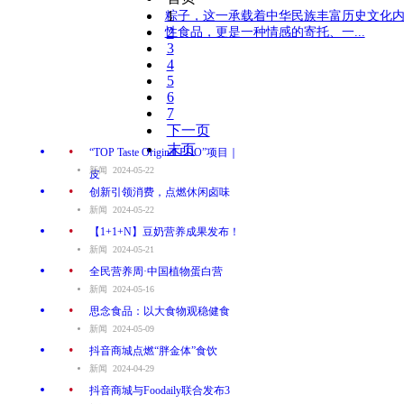
1
​粽子，这一承载着中华民族丰富历史文化
2
性食品，更是一种情感的寄托、一...
3
4
5
6
7
下一页
.
末页
“TOP Taste Original PDO”项目｜
新闻 2024-05-22
皮
.
创新引领消费，点燃休闲卤味
新闻 2024-05-22
.
【1+1+N】豆奶营养成果发布！
新闻 2024-05-21
.
全民营养周·中国植物蛋白营
新闻 2024-05-16
.
思念食品：以大食物观稳健食
新闻 2024-05-09
.
抖音商城点燃“胖金体”食饮
新闻 2024-04-29
.
抖音商城与Foodaily联合发布3