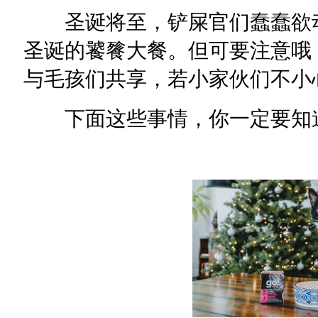
圣诞将至，铲屎官们蠢蠢欲动
圣诞的饕餮大餐。但可要注意哦
与毛孩们共享，若小家伙们不小
下面这些事情，你一定要知