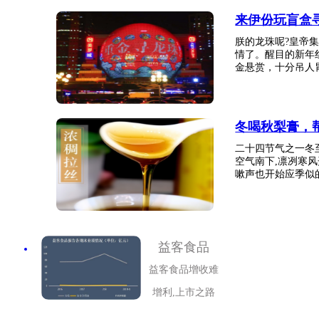
来伊份玩盲盒
朕的龙珠呢?皇帝集
情了。醒目的新年红
金悬赏，十分吊人胃口
冬喝秋梨膏，
二十四节气之一冬
空气南下,凛冽寒
嗽声也开始应季似的此
益客食品
益客食品增收难
增利,上市之路