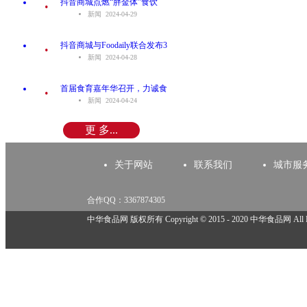
.
抖音商城点燃“胖金体”食饮
新闻 2024-04-29
.
抖音商城与Foodaily联合发布3
新闻 2024-04-28
.
首届食育嘉年华召开，力诚食
新闻 2024-04-24
更 多...
关于网站
联系我们
城市服
合作QQ：3367874305
举报邮箱：918825737@qq.com
中华食品网 版权所有 Copyright © 2015 - 2020 中华食品网 All Rig