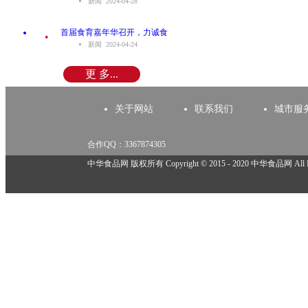
新闻 2024-04-28
.
首届食育嘉年华召开，力诚食
新闻 2024-04-24
更 多...
关于网站
联系我们
城市服
合作QQ：3367874305
举报邮箱：918825737@qq.com
中华食品网 版权所有 Copyright © 2015 - 2020 中华食品网 All Rig