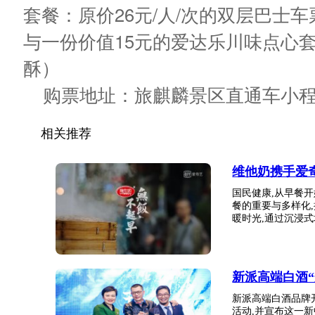
套餐：原价26元/人/次的双层巴士车
与一份价值15元的爱达乐川味点心
酥）
购票地址：旅麒麟景区直通车小
相关推荐
维他奶携手爱
国民健康,从早餐
餐的重要与多样化
暖时光,通过沉浸式场
新派高端白酒
新派高端白酒品牌
活动,并宣布这一