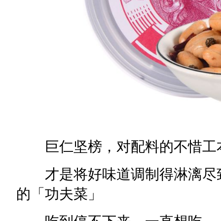
巨仁坚榜，对配料的不惜工本
才是将好味道调制得淋漓尽致
的「功夫菜」