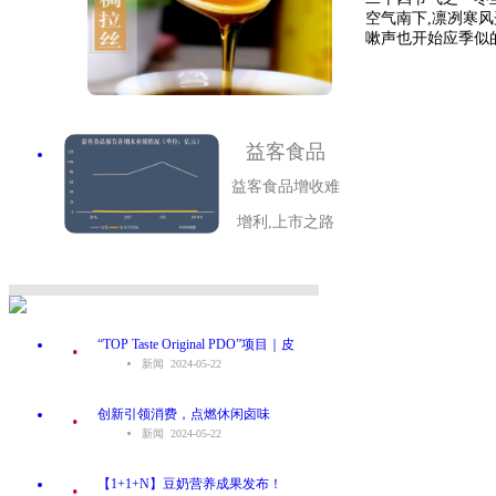
空气南下,凛冽寒
嗽声也开始应季似的此
益客食品
益客食品增收难
增利,上市之路
.
“TOP Taste Original PDO”项目｜皮
新闻 2024-05-22
.
创新引领消费，点燃休闲卤味
新闻 2024-05-22
.
【1+1+N】豆奶营养成果发布！