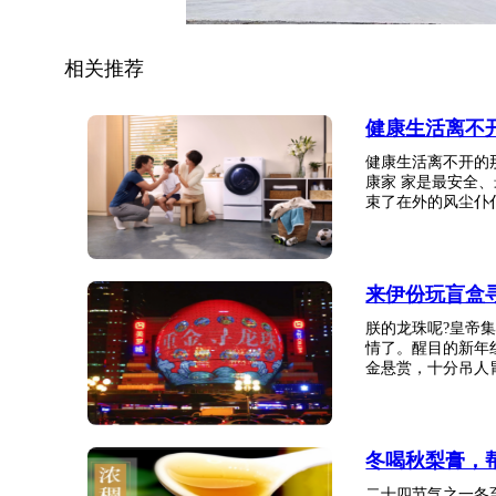
相关推荐
健康生活离不开
健康生活离不开的
康家 家是最安全
束了在外的风尘仆仆
来伊份玩盲盒
朕的龙珠呢?皇帝集
情了。醒目的新年红
金悬赏，十分吊人胃口
冬喝秋梨膏，
二十四节气之一冬