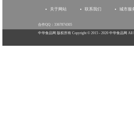
关于网站
联系我们
城市服
合作QQ：3367874305
举报邮箱：918825737@qq.com
中华食品网 版权所有 Copyright © 2015 - 2020 中华食品网 All Rig