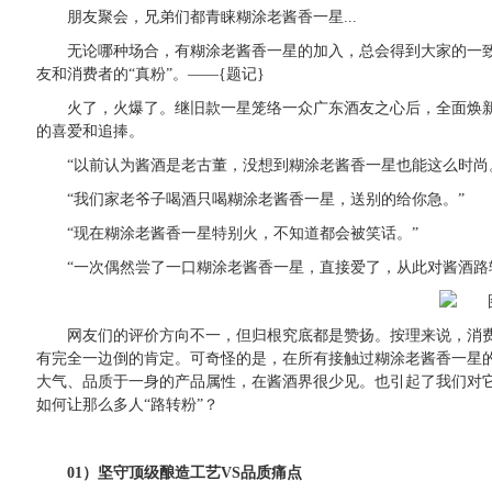
朋友聚会，兄弟们都青睐糊涂老酱香一星...
无论哪种场合，有糊涂老酱香一星的加入，总会得到大家的一致
友和消费者的“真粉”。——{题记}
火了，火爆了。继旧款一星笼络一众广东酒友之心后，全面焕
的喜爱和追捧。
“以前认为酱酒是老古董，没想到糊涂老酱香一星也能这么时尚
“我们家老爷子喝酒只喝糊涂老酱香一星，送别的给你急。”
“现在糊涂老酱香一星特别火，不知道都会被笑话。”
“一次偶然尝了一口糊涂老酱香一星，直接爱了，从此对酱酒路
网友们的评价方向不一，但归根究底都是赞扬。按理来说，消
有完全一边倒的肯定。可奇怪的是，在所有接触过糊涂老酱香一星
大气、品质于一身的产品属性，在酱酒界很少见。也引起了我们对
如何让那么多人“路转粉”？
01）坚守顶级酿造工艺VS品质痛点