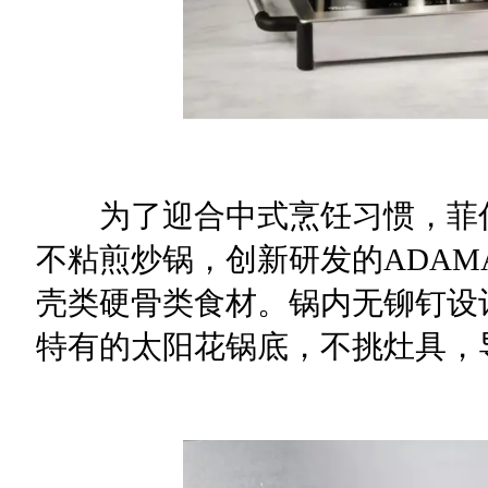
为了迎合中式烹饪习惯，菲仕
不粘煎炒锅，创新研发的ADAM
壳类硬骨类食材。锅内无铆钉设
特有的太阳花锅底，不挑灶具，