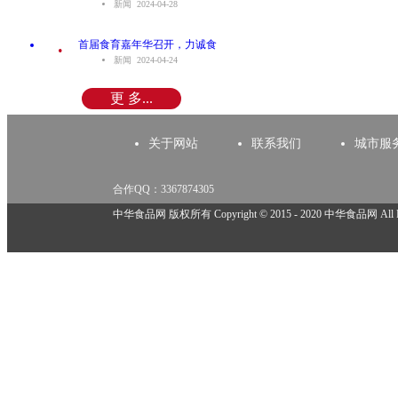
新闻 2024-04-28
.
首届食育嘉年华召开，力诚食
新闻 2024-04-24
更 多...
关于网站
联系我们
城市服
合作QQ：3367874305
举报邮箱：918825737@qq.com
中华食品网 版权所有 Copyright © 2015 - 2020 中华食品网 All Rig