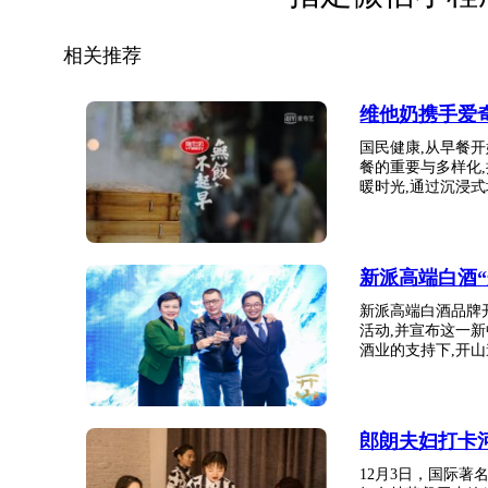
相关推荐
维他奶携手爱
国民健康,从早餐
餐的重要与多样化
暖时光,通过沉浸式场
新派高端白酒
新派高端白酒品牌
活动,并宣布这一
酒业的支持下,开山邀
郎朗夫妇打卡
12月3日，国际