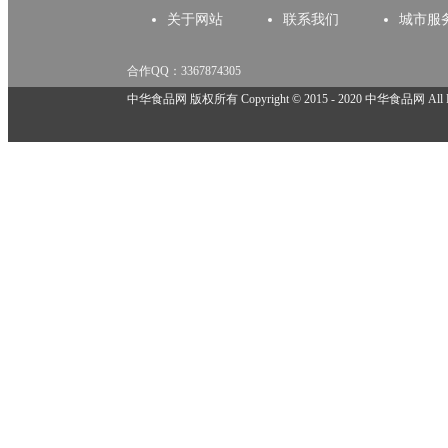
关于网站
联系我们
城市服
合作QQ：3367874305
举报邮箱：918825737@qq.com
中华食品网 版权所有 Copyright © 2015 - 2020 中华食品网 All Rig