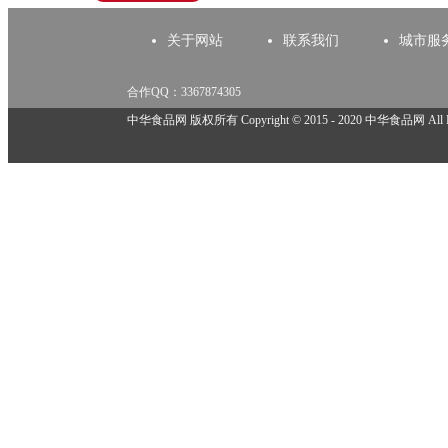
关于网站
联系我们
城市服
合作QQ：3367874305
举报邮箱：918825737@qq.com
中华食品网 版权所有 Copyright © 2015 - 2020 中华食品网 All Rig