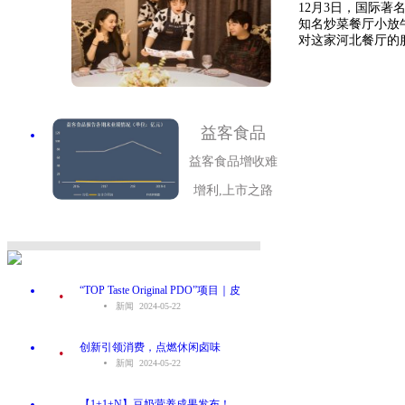
12月3日，国际
知名炒菜餐厅小放
对这家河北餐厅的服
益客食品
益客食品增收难
增利,上市之路
.
“TOP Taste Original PDO”项目｜皮
新闻 2024-05-22
.
创新引领消费，点燃休闲卤味
新闻 2024-05-22
.
【1+1+N】豆奶营养成果发布！