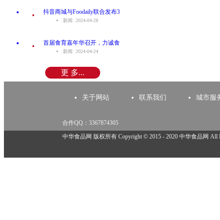
.
抖音商城与Foodaily联合发布3
新闻 2024-04-28
.
首届食育嘉年华召开，力诚食
新闻 2024-04-24
更 多...
关于网站
联系我们
城市服
合作QQ：3367874305
举报邮箱：918825737@qq.com
中华食品网 版权所有 Copyright © 2015 - 2020 中华食品网 All Rig