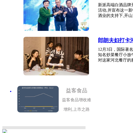
新派高端白酒品牌
活动,并宣布这一
酒业的支持下,开山邀
郎朗夫妇打卡
12月3日，国际
知名炒菜餐厅小放
对这家河北餐厅的服
益客食品
益客食品增收难
增利,上市之路