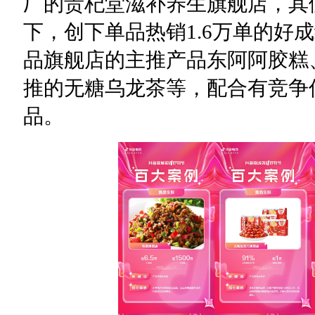
厂的贵杞堂滋补养生旗舰店，其
下，创下单品热销1.6万单的好
品旗舰店的主推产品东阿阿胶糕
推的无糖乌龙茶等，配合有竞争
品。