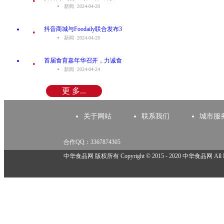
新闻 2024-04-29
.
抖音商城与Foodaily联合发布3
新闻 2024-04-28
.
首届食育嘉年华召开，力诚食
新闻 2024-04-24
更 多...
关于网站
联系我们
城市服
合作QQ：3367874305
举报邮箱：918825737@qq.com
中华食品网 版权所有 Copyright © 2015 - 2020 中华食品网 All Rig