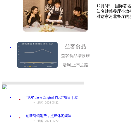
12月3日，国际
知名炒菜餐厅小放
对这家河北餐厅的服
益客食品
益客食品增收难
增利,上市之路
.
“TOP Taste Original PDO”项目｜皮
新闻 2024-05-22
.
创新引领消费，点燃休闲卤味
新闻 2024-05-22