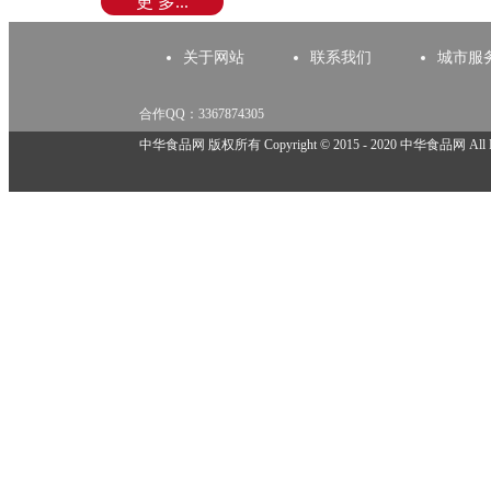
更 多...
关于网站
联系我们
城市服
合作QQ：3367874305
举报邮箱：918825737@qq.com
中华食品网 版权所有 Copyright © 2015 - 2020 中华食品网 All Rig