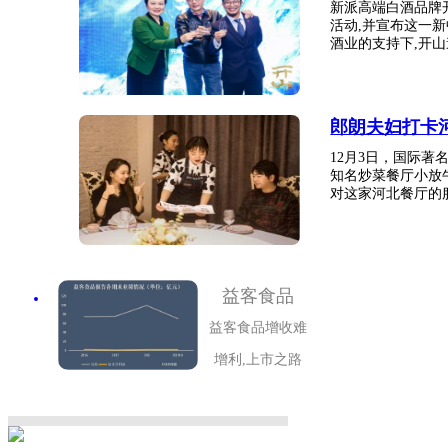
新派高端白酒品牌
活动,并宣布这一
酒业的支持下,开山邀
郎朗夫妇打卡
12月3日，国际
知名炒菜餐厅小放
对这家河北餐厅的服
益客食品
益客食品增收难
增利,上市之路