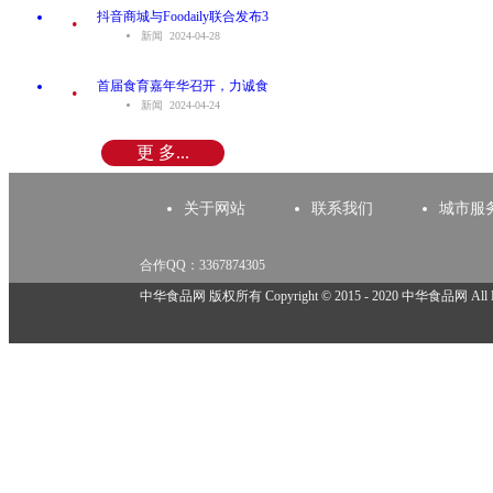
.
抖音商城与Foodaily联合发布3
新闻 2024-04-28
.
首届食育嘉年华召开，力诚食
新闻 2024-04-24
更 多...
关于网站
联系我们
城市服
合作QQ：3367874305
举报邮箱：918825737@qq.com
中华食品网 版权所有 Copyright © 2015 - 2020 中华食品网 All Rig