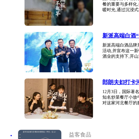
餐的重要与多样化
暖时光,通过沉浸式场
新派高端白酒
新派高端白酒品牌
活动,并宣布这一
酒业的支持下,开山邀
郎朗夫妇打卡
12月3日，国际
知名炒菜餐厅小放
对这家河北餐厅的服
益客食品