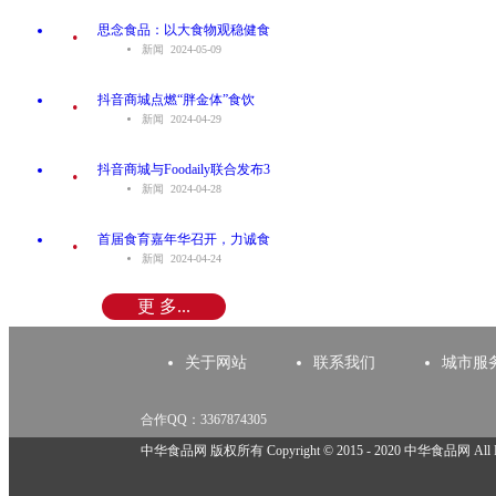
.
思念食品：以大食物观稳健食
新闻 2024-05-09
.
抖音商城点燃“胖金体”食饮
新闻 2024-04-29
.
抖音商城与Foodaily联合发布3
新闻 2024-04-28
.
首届食育嘉年华召开，力诚食
新闻 2024-04-24
更 多...
关于网站
联系我们
城市服
合作QQ：3367874305
举报邮箱：918825737@qq.com
中华食品网 版权所有 Copyright © 2015 - 2020 中华食品网 All Rig