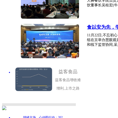
大狮餐饮学院负责
饮董事长吴桂宏(牛牛
食以安为先，
11月22日,不忘
组在京举办慧眼观
和线下监管协同,采用
益客食品
益客食品增收难
增利,上市之路
.
情绪主场，心动即行动：202