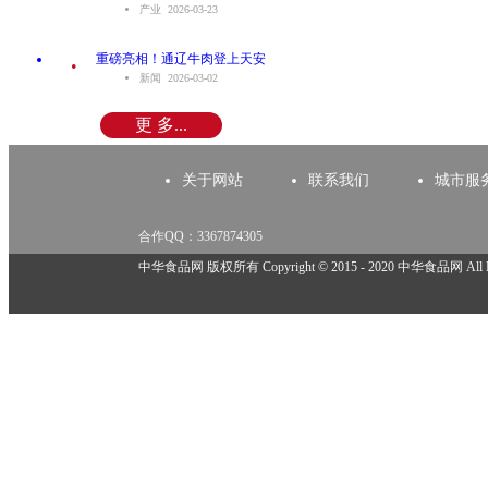
产业 2026-03-23
.
重磅亮相！通辽牛肉登上天安
新闻 2026-03-02
更 多...
关于网站
联系我们
城市服
合作QQ：3367874305
举报邮箱：918825737@qq.com
中华食品网 版权所有 Copyright © 2015 - 2020 中华食品网 All Rig