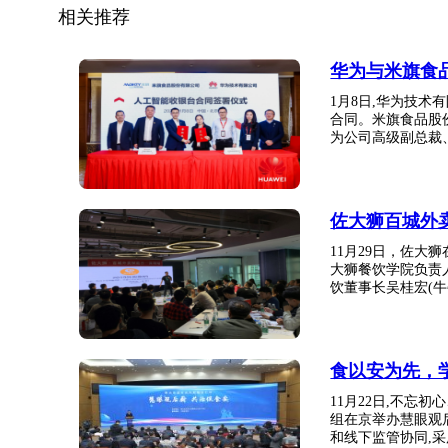
相关推荐
华为与米旗食
1月8日,华为技
合同。米旗食品股
为公司高级副总裁、 
佐大狮百城外
11月29日，佐
大狮餐饮学院负责
饮董事长吴桂宏(牛牛
食以安为先，
11月22日,不忘
组在京举办慧眼观
和线下监管协同,采用