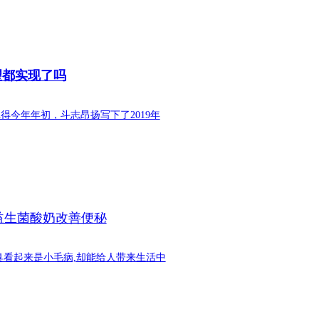
望都实现了吗
得今年年初，斗志昂扬写下了2019年
益生菌酸奶改善便秘
臭看起来是小毛病,却能给人带来生活中