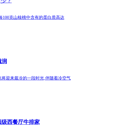
多少？
每100克山核桃中含有的蛋白质高达
滋润
也将迎来最冷的一段时光,伴随着冷空气
顶级西餐厅牛排家