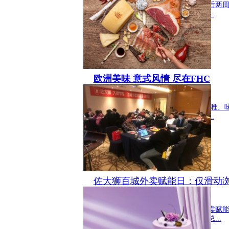
一年一度让人期待的圣诞节，进入最后两周
现在无论走在哪里都能听到圣诞歌，...
欧洲美味 意式风情 尽在FHC
生活 2019-11-29 19:58:15
意大利的美食如同它的文化:高贵、典雅、
世界各国美食家向往的天堂。确保每...
佐大狮百城外卖赋能日：仅滑动浏
生活 2019-11-28 16:02:41
11月22日，佐大狮在南京举办百城外卖赋
狮餐饮学院负责人吴明、小红帽运营总...