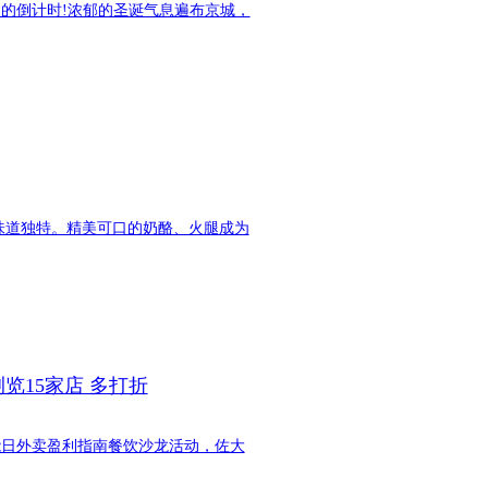
的倒计时!浓郁的圣诞气息遍布京城，
味道独特。精美可口的奶酪、火腿成为
览15家店 多打折
能日外卖盈利指南餐饮沙龙活动，佐大