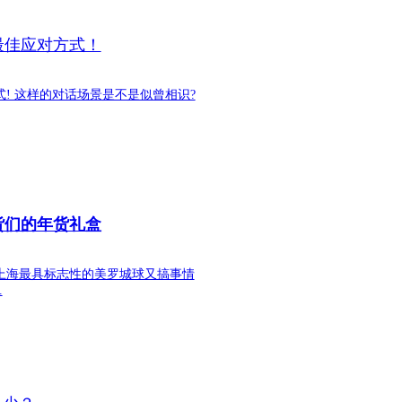
最佳应对方式！
! 这样的对话场景是不是似曾相识?
货们的年货礼盒
，上海最具标志性的美罗城球又搞事情
.