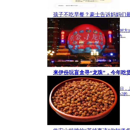
孩子不吃早餐？豪士告诉妈妈们
生活 2020-01-03 21:17:37
孩子不吃早餐?豪士告诉妈妈们最佳应对方式
每位妈妈可能都遇到过，家人孩子因为...
来伊份玩盲盒寻“龙珠”，今年吃
生活 2019-12-31 16:04:47
朕的龙珠呢?皇帝集结!重金寻龙珠! 近日
了。醒目的新年红背景下，这块2700m2的..