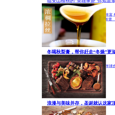
临安山核桃的“英雄事迹”你知道
生活 2019-12-17 15:25:57
众所周知,临安山核桃中的蛋白质含量丰富,
14.9克,同时山核桃中也含有大量人体所需...
冬喝秋梨膏，帮你赶走“冬燥”更
生活 2019-12-13 18:04:45
二十四节气之一冬至马上就要到来,北半球
南下,凛冽寒风开始充斥着大街小巷...
浪漫与美味并存，圣诞就认这家
生活 2019-12-12 18:51:26