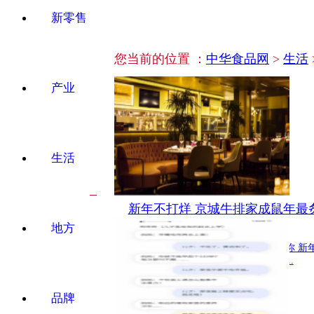
新零售
您当前的位置 ：
中华食品网
>
生活
产业
生活
新年不打烊 京城牛排家成鼠年最
地方
生活 2020-01-13 16:33:16
新年来牛排家，总有一道菜可以温暖你 新
团圆饭局，和朋友的相聚饭局，和同...
品牌