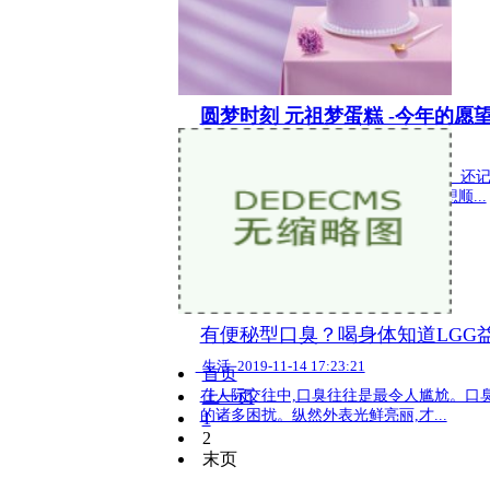
圆梦时刻 元祖梦蛋糕 -今年的愿
生活 2019-11-26 17:23:11
翻翻日历，2019年悄然已经快要过去。还记
愿望吗?现在已经实现的怎么样了呢?想顺...
有便秘型口臭？喝身体知道LGG
生活 2019-11-14 17:23:21
首页
在人际交往中,口臭往往是最令人尴尬。口
上一页
的诸多困扰。纵然外表光鲜亮丽,才...
1
2
末页