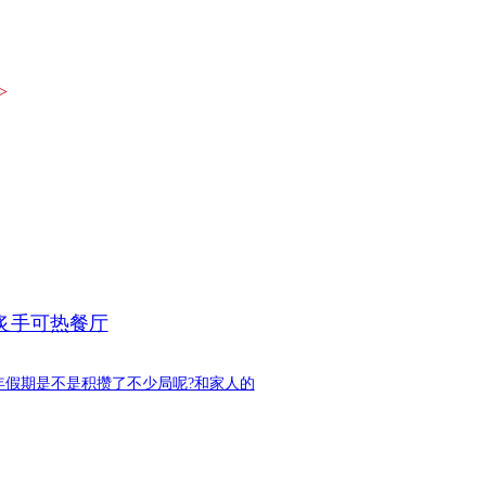
>
炙手可热餐厅
年假期是不是积攒了不少局呢?和家人的