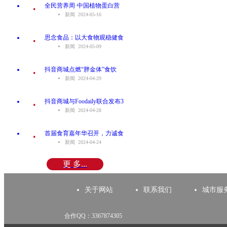
.
全民营养周·中国植物蛋白营
新闻 2024-05-16
.
思念食品：以大食物观稳健食
新闻 2024-05-09
.
抖音商城点燃“胖金体”食饮
新闻 2024-04-29
.
抖音商城与Foodaily联合发布3
新闻 2024-04-28
.
首届食育嘉年华召开，力诚食
新闻 2024-04-24
更 多...
关于网站
联系我们
城市服
合作QQ：3367874305