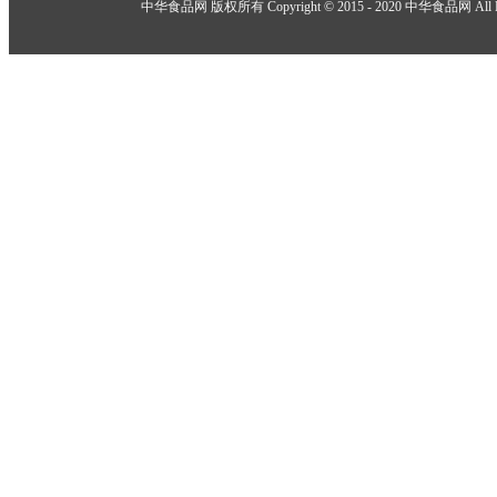
举报邮箱：918825737@qq.com
中华食品网 版权所有 Copyright © 2015 - 2020 中华食品网 All Rig