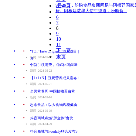
9月29日，盼盼食品集团网易与阿根廷国
上一页
行。阿根廷驻华大使牛望道，盼盼食...
5
6
7
8
9
10
11
.
下一页
“TOP Taste Original PDO”项目｜
末页
新闻 2024-05-22
皮
.
创新引领消费，点燃休闲卤味
新闻 2024-05-22
.
【1+1+N】豆奶营养成果发布！
新闻 2024-05-21
.
全民营养周·中国植物蛋白营
新闻 2024-05-16
.
思念食品：以大食物观稳健食
新闻 2024-05-09
.
抖音商城点燃“胖金体”食饮
新闻 2024-04-29
.
抖音商城与Foodaily联合发布3